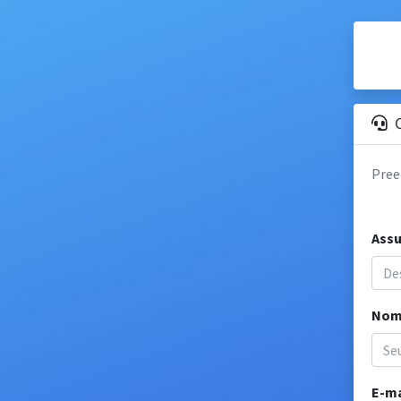
Pree
Ass
Nom
E-ma