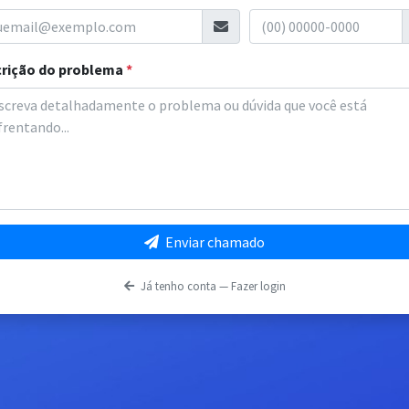
rição do problema
*
Enviar chamado
Já tenho conta — Fazer login